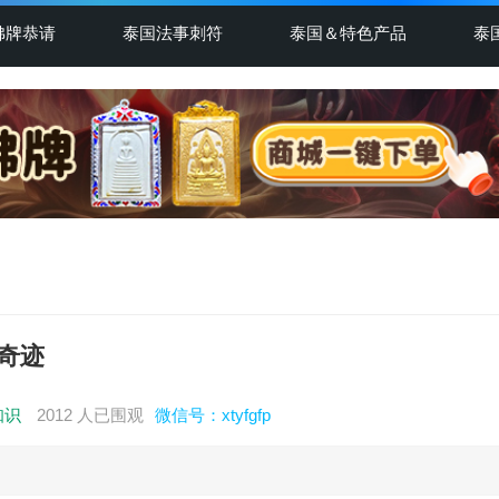
佛牌恭请
泰国法事刺符
泰国＆特色产品
泰
奇迹
知识
2012 人已围观
微信号：xtyfgfp