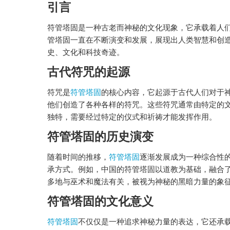
引言
符管塔固是一种古老而神秘的文化现象，它承载着人
管塔固一直在不断演变和发展，展现出人类智慧和创
史、文化和科技奇迹。
古代符咒的起源
符咒是
符管塔固
的核心内容，它起源于古代人们对于
他们创造了各种各样的符咒。这些符咒通常由特定的
独特，需要经过特定的仪式和祈祷才能发挥作用。
符管塔固的历史演变
随着时间的推移，
符管塔固
逐渐发展成为一种综合性
承方式。例如，中国的符管塔固以道教为基础，融合
多地与巫术和魔法有关，被视为神秘的黑暗力量的象
符管塔固的文化意义
符管塔固
不仅仅是一种追求神秘力量的表达，它还承