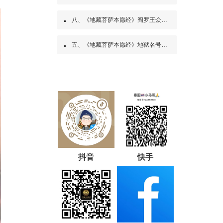
八、《地藏菩萨本愿经》阎罗王众赞叹品第八
五、《地藏菩萨本愿经》地狱名号品第五
抖音
快手