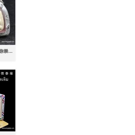
泰国佛牌 百年塔牌 迷你崇迪佛牌 转运平安 辟邪避险 挡灾助人缘 事业生意 守护健康