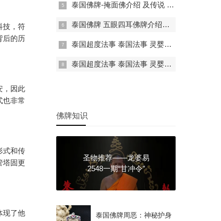
泰国佛牌-掩面佛介绍 及传说 禁忌介绍
泰国佛牌 五眼四耳佛牌介绍及功效详情
科技，符
背后的历
泰国超度法事 泰国法事 灵婴超度 一对一法事
泰国超度法事 泰国法事 灵婴超度 一对一法事 堕胎婴灵的超度方式有哪些
安，因此
式也非常
佛牌知识
形式和传
圣物推荐——龙婆易
管塔固更
2548一期“甘冲令”
体现了他
泰国佛牌周恶：神秘护身