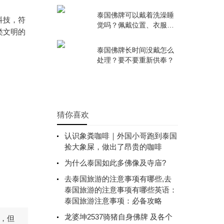
等于真牌？
泰国佛牌可以戴着洗澡睡
科技，符
觉吗？佩戴位置、衣服内
类文明的
外怎么放？
泰国佛牌长时间没戴怎么
处理？要不要重新供奉？
猜你喜欢
认识象粪咖啡｜外国小哥跑到泰国
捡大象屎，做出了昂贵的咖啡
为什么泰国如此多佛像及寺庙?
去泰国旅游的注意事项有哪些,去
泰国旅游的注意事项有哪些英语：
泰国旅游注意事项：必备攻略
龙婆坤2537骑猪自身佛牌 及各个
，但