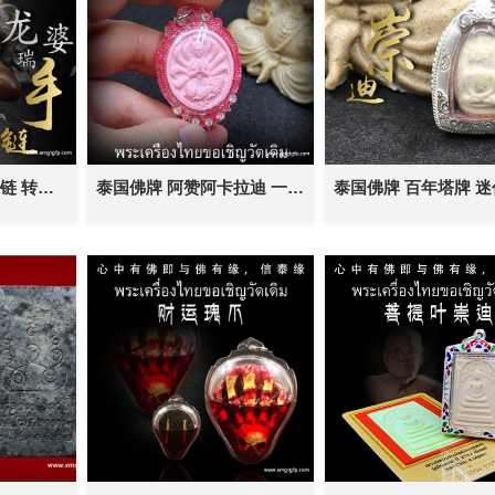
泰国佛牌 龙婆瑞 手链 转运招财 强力助生意 财不离手 助人缘事业招财 增运增福
泰国佛牌 阿赞阿卡拉迪 一期 粉泥九尾狐仙 招正偏桃花 财运异性缘 感情和合