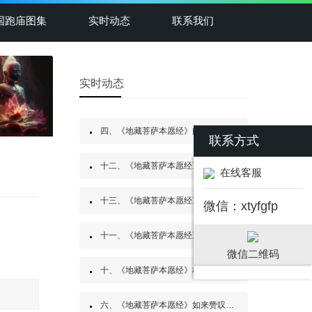
国跑庙图集
实时动态
联系我们
实时动态
四、《地藏菩萨本愿经》阎浮众生业感品第四
联系方式
十二、《地藏菩萨本愿经》见闻利益品第十二
在线客服
十三、《地藏菩萨本愿经》嘱累人天品第十三
微信：xtyfgfp
十一、《地藏菩萨本愿经》地神护法品第十一
微信二维码
十、《地藏菩萨本愿经》校量布施功德缘品第十
六、《地藏菩萨本愿经》如来赞叹品第六