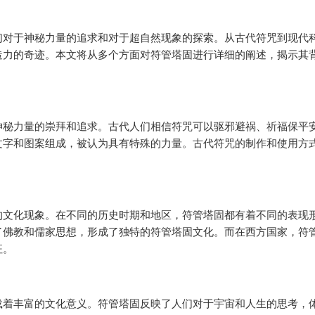
们对于神秘力量的追求和对于超自然现象的探索。从古代符咒到现代
造力的奇迹。本文将从多个方面对符管塔固进行详细的阐述，揭示其
神秘力量的崇拜和追求。古代人们相信符咒可以驱邪避祸、祈福保平
文字和图案组成，被认为具有特殊的力量。古代符咒的制作和使用方
的文化现象。在不同的历史时期和地区，符管塔固都有着不同的表现
了佛教和儒家思想，形成了独特的符管塔固文化。而在西方国家，符
征。
载着丰富的文化意义。符管塔固反映了人们对于宇宙和人生的思考，