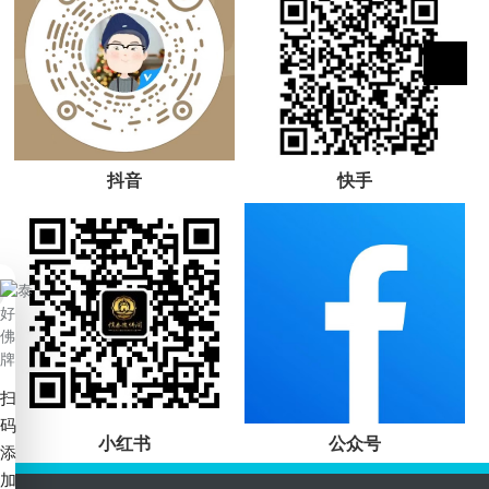
抖音
快手
扫
码
小红书
公众号
添
加