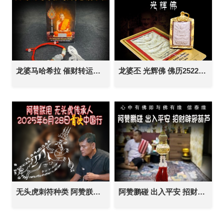
龙婆马哈希拉 催财转运手链 生意 事业 招财 守财 钱多多平安健康
龙婆丕 光辉佛 佛历2522年 泰国佛牌 运势财运 生意事业 人缘人脉
无头虎刺符种类 阿赞朕甩 2025年6月28日 中国广州法会 刺符纹身 一对一法事
阿赞鹏碰 出入平安 招财辟邪葫芦 泰国佛牌 吸财守财固财 助人缘贵人 生意事业 驱邪挡灾