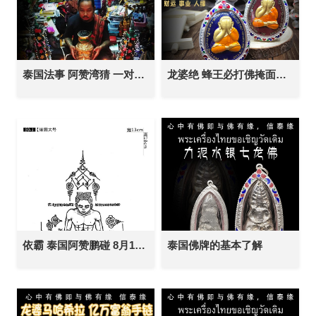
泰国法事 阿赞湾猜 一对一法事 鲁士灌顶法事 改善人缘异性缘 增加口才 助健康 驱霉运 辟邪挡降 提升自身运势 磁场
龙婆绝 蜂王必打佛掩面佛 款一
依霸 泰国阿赞鹏碰 8月10日广州见面会 纹身刺符 银针刺符 经文刺符 刺青 传统纹身 定制各类事项
泰国佛牌的基本了解